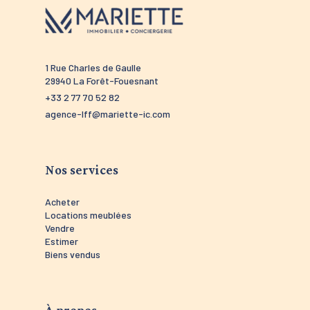
1 Rue Charles de Gaulle
52 route 
29940 La Forêt-Fouesnant
29910 Tré
+33 2 77 70 52 82
+33 2 98 5
agence-lff@mariette-ic.com
agence-tr
Nos services
Acheter
Locations meublées
Vendre
Estimer
Biens vendus
À propos