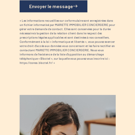
Envoyer le message
« Les informations recueillies sur ce formulaire sont enregistrées dans
un fichier informatisé par MARIETTE IMMOBILIER CONCIERGERIE pour
gérer votre demande de contact. Elles sont conservées pour la durée
nécessaire à la gestion de la relation client dans le respect des
prescriptions légales applicables et sont destinées à nos conseillers.
Conformément à la loi « informatique et libertés », vous pouvez exercer
votre droit d'accès aux données vous concernant et les faire rectifier en
contactant MARIETTE IMMOBILIER CONCIERGERIE. Nous vous
informons de l'existence de la liste d'opposition au démarchage
téléphonique « Bloctel », sur laquelle vous pouvez vous inscrire ici :
https://conso.bloctel.fr/ »