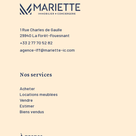
1 Rue Charles de Gaulle
52 route 
29940 La Forêt-Fouesnant
29910 Tré
+33 2 77 70 52 82
+33 2 98 5
agence-lff@mariette-ic.com
agence-tr
Nos services
Acheter
Locations meublées
Vendre
Estimer
Biens vendus
À propos