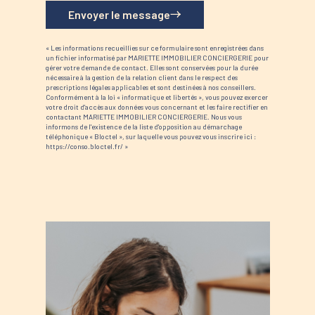
Envoyer le message
« Les informations recueillies sur ce formulaire sont enregistrées dans
un fichier informatisé par MARIETTE IMMOBILIER CONCIERGERIE pour
gérer votre demande de contact. Elles sont conservées pour la durée
nécessaire à la gestion de la relation client dans le respect des
prescriptions légales applicables et sont destinées à nos conseillers.
Conformément à la loi « informatique et libertés », vous pouvez exercer
votre droit d'accès aux données vous concernant et les faire rectifier en
contactant MARIETTE IMMOBILIER CONCIERGERIE. Nous vous
informons de l'existence de la liste d'opposition au démarchage
téléphonique « Bloctel », sur laquelle vous pouvez vous inscrire ici :
https://conso.bloctel.fr/ »