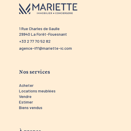
1 Rue Charles de Gaulle
52 route 
29940 La Forêt-Fouesnant
29910 Tré
+33 2 77 70 52 82
+33 2 98 5
agence-lff@mariette-ic.com
agence-tr
Nos services
Acheter
Locations meublées
Vendre
Estimer
Biens vendus
À propos