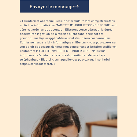
Envoyer le message
« Les informations recueillies sur ce formulaire sont enregistrées dans
un fichier informatisé par MARIETTE IMMOBILIER CONCIERGERIE pour
gérer votre demande de contact. Elles sont conservées pour la durée
nécessaire à la gestion de la relation client dans le respect des
prescriptions légales applicables et sont destinées à nos conseillers.
Conformément à la loi « informatique et libertés », vous pouvez exercer
votre droit d'accès aux données vous concernant et les faire rectifier en
contactant MARIETTE IMMOBILIER CONCIERGERIE. Nous vous
informons de l'existence de la liste d'opposition au démarchage
téléphonique « Bloctel », sur laquelle vous pouvez vous inscrire ici :
https://conso.bloctel.fr/ »