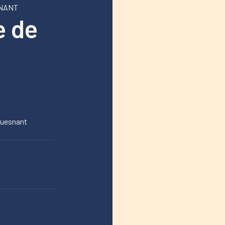
SNANT
e de
ouesnant