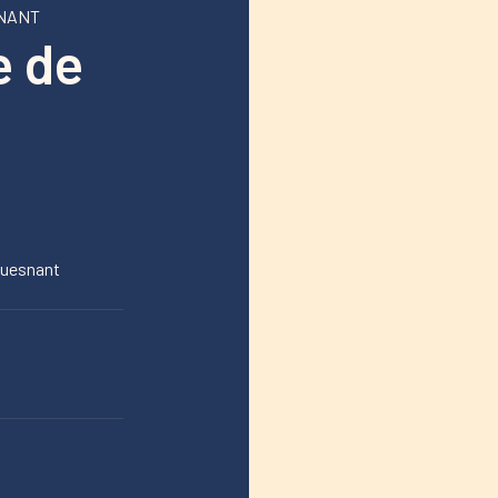
SNANT
e de
ouesnant