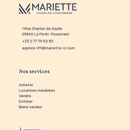
1 Rue Charles de Gaulle
52 route 
29940 La Forêt-Fouesnant
29910 Tré
+33 2 77 70 52 82
+33 2 98 5
agence-lff@mariette-ic.com
agence-tr
Nos services
Acheter
Locations meublées
Vendre
Estimer
Biens vendus
À propos