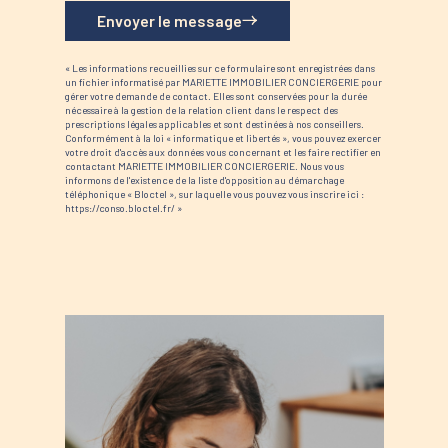
Envoyer le message
« Les informations recueillies sur ce formulaire sont enregistrées dans
un fichier informatisé par MARIETTE IMMOBILIER CONCIERGERIE pour
gérer votre demande de contact. Elles sont conservées pour la durée
nécessaire à la gestion de la relation client dans le respect des
prescriptions légales applicables et sont destinées à nos conseillers.
Conformément à la loi « informatique et libertés », vous pouvez exercer
votre droit d'accès aux données vous concernant et les faire rectifier en
contactant MARIETTE IMMOBILIER CONCIERGERIE. Nous vous
informons de l'existence de la liste d'opposition au démarchage
téléphonique « Bloctel », sur laquelle vous pouvez vous inscrire ici :
https://conso.bloctel.fr/ »