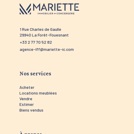
1 Rue Charles de Gaulle
52 route 
29940 La Forêt-Fouesnant
29910 Tré
+33 2 77 70 52 82
+33 2 98 5
agence-lff@mariette-ic.com
agence-tr
Nos services
Acheter
Locations meublées
Vendre
Estimer
Biens vendus
À propos