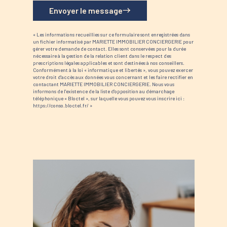
Envoyer le message
« Les informations recueillies sur ce formulaire sont enregistrées dans
un fichier informatisé par MARIETTE IMMOBILIER CONCIERGERIE pour
gérer votre demande de contact. Elles sont conservées pour la durée
nécessaire à la gestion de la relation client dans le respect des
prescriptions légales applicables et sont destinées à nos conseillers.
Conformément à la loi « informatique et libertés », vous pouvez exercer
votre droit d'accès aux données vous concernant et les faire rectifier en
contactant MARIETTE IMMOBILIER CONCIERGERIE. Nous vous
informons de l'existence de la liste d'opposition au démarchage
téléphonique « Bloctel », sur laquelle vous pouvez vous inscrire ici :
https://conso.bloctel.fr/ »