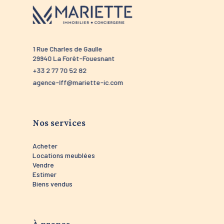
1 Rue Charles de Gaulle
52 route 
29940 La Forêt-Fouesnant
29910 Tré
+33 2 77 70 52 82
+33 2 98 5
agence-lff@mariette-ic.com
agence-tr
Nos services
Acheter
Locations meublées
Vendre
Estimer
Biens vendus
À propos