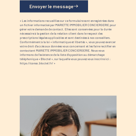
Envoyer le message
« Les informations recueillies sur ce formulaire sont enregistrées dans
un fichier informatisé par MARIETTE IMMOBILIER CONCIERGERIE pour
gérer votre demande de contact. Elles sont conservées pour la durée
nécessaire à la gestion de la relation client dans le respect des
prescriptions légales applicables et sont destinées à nos conseillers.
Conformément à la loi « informatique et libertés », vous pouvez exercer
votre droit d'accès aux données vous concernant et les faire rectifier en
contactant MARIETTE IMMOBILIER CONCIERGERIE. Nous vous
informons de l'existence de la liste d'opposition au démarchage
téléphonique « Bloctel », sur laquelle vous pouvez vous inscrire ici :
https://conso.bloctel.fr/ »