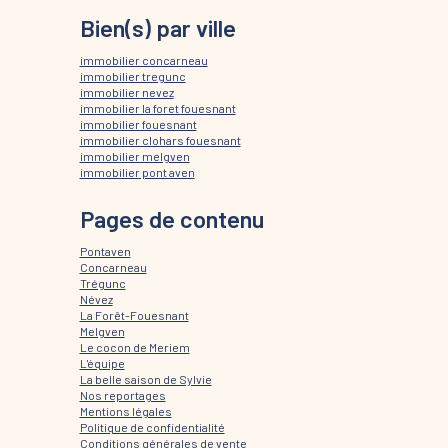
Bien(s) par ville
immobilier concarneau
immobilier tregunc
immobilier nevez
immobilier la foret fouesnant
immobilier fouesnant
immobilier clohars fouesnant
immobilier melgven
immobilier pont aven
Pages de contenu
Pontaven
Concarneau
Trégunc
Névez
La Forêt-Fouesnant
Melgven
Le cocon de Meriem
L'équipe
La belle saison de Sylvie
Nos reportages
Mentions légales
Politique de confidentialité
Conditions générales de vente