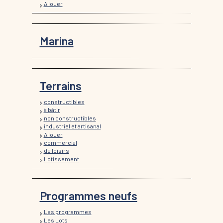
A louer
Marina
Terrains
constructibles
à bâtir
non constructibles
industriel et artisanal
A louer
commercial
de loisirs
Lotissement
Programmes neufs
Les programmes
Les Lots