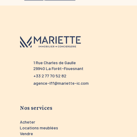
1 Rue Charles de Gaulle
52 rou
29940 La Forêt-Fouesnant
29910 
+33 2 77 70 52 82
+33 2 9
agence-lff@mariette-ic.com
agence
Nos services
Acheter
Locations meublées
Vendre