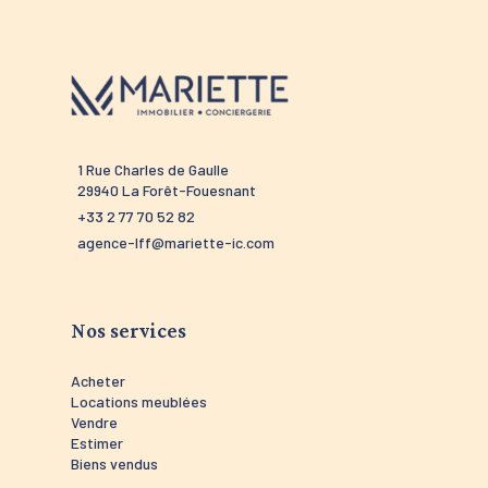
1 Rue Charles de Gaulle
52 route 
29940 La Forêt-Fouesnant
29910 Tré
+33 2 77 70 52 82
+33 2 98 
agence-lff@mariette-ic.com
agence-t
Nos services
Acheter
Locations meublées
Vendre
Estimer
Biens vendus