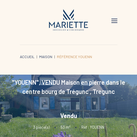
ACCUEIL
MAISON
RÉFÉRENCE YOUENN
"YOUENN", VENDU Maison en pierre dans le
centre bourg de Trégunc
,
Tregunc
Vendu
3
pièce(s)
•
53
m²
•
Réf : YOUENN