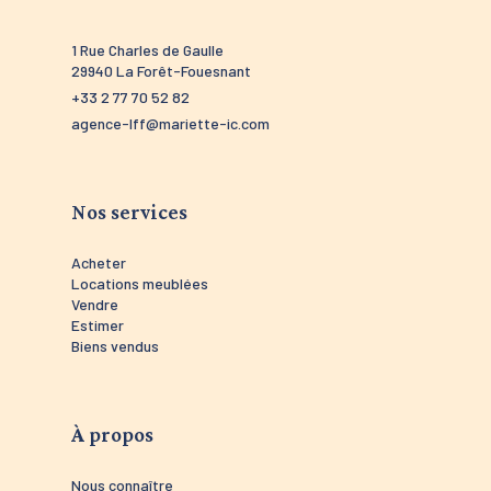
1 Rue Charles de Gaulle
52 route 
29940 La Forêt-Fouesnant
29910 Tré
+33 2 77 70 52 82
+33 2 98 5
agence-lff@mariette-ic.com
agence-tr
Nos services
Acheter
Locations meublées
Vendre
Estimer
Biens vendus
À propos
Nous connaître