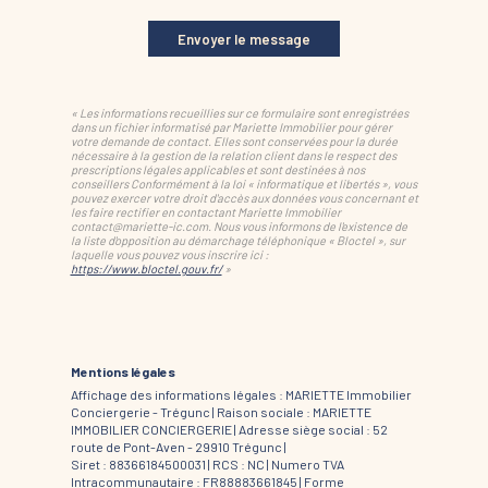
Envoyer le message
« Les informations recueillies sur ce formulaire sont enregistrées
dans un fichier informatisé par Mariette Immobilier pour gérer
votre demande de contact. Elles sont conservées pour la durée
nécessaire à la gestion de la relation client dans le respect des
prescriptions légales applicables et sont destinées à nos
conseillers Conformément à la loi « informatique et libertés », vous
pouvez exercer votre droit d'accès aux données vous concernant et
les faire rectifier en contactant Mariette Immobilier
contact@mariette-ic.com. Nous vous informons de l'existence de
la liste d'opposition au démarchage téléphonique « Bloctel », sur
laquelle vous pouvez vous inscrire ici :
https://www.bloctel.gouv.fr/
»
Mentions légales
Affichage des informations légales : MARIETTE Immobilier
Conciergerie - Trégunc | Raison sociale : MARIETTE
IMMOBILIER CONCIERGERIE | Adresse siège social : 52
route de Pont-Aven - 29910 Trégunc |
Siret : 88366184500031 | RCS : NC | Numero TVA
Intracommunautaire : FR88883661845 | Forme