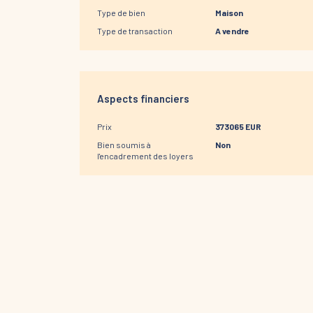
Type de bien
Maison
Type de transaction
A vendre
Aspects financiers
Prix
373065 EUR
Bien soumis à
Non
l'encadrement des loyers