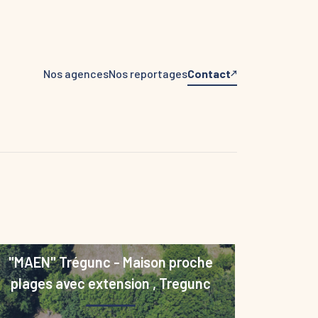
Nos agences
Nos reportages
Contact
"MAEN" Trégunc - Maison proche
plages avec extension
,
Tregunc