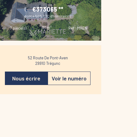
€373 065
**
dont 4.50% TTC d'honoraires
181
m²
7
pièce(s)
Réf :
MAEN
52 Route De Pont-Aven
29910
Trégunc
Nous écrire
Voir le numéro