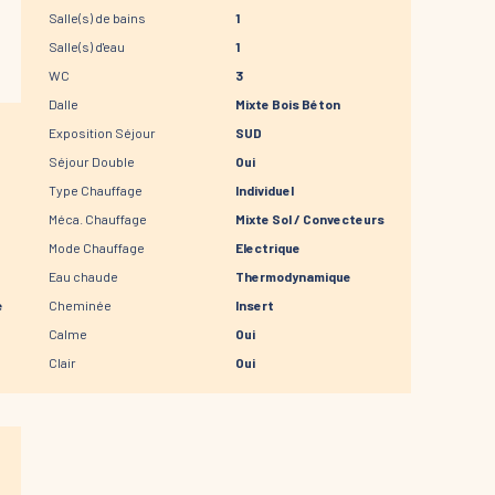
Salle(s) de bains
1
Salle(s) d'eau
1
WC
3
Dalle
Mixte Bois Béton
Exposition Séjour
SUD
Séjour Double
Oui
Type Chauffage
Individuel
Méca. Chauffage
Mixte Sol / Convecteurs
Mode Chauffage
Electrique
Eau chaude
Thermodynamique
e
Cheminée
Insert
Calme
Oui
Clair
Oui