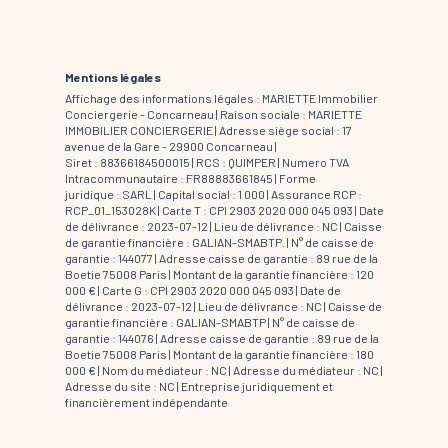
Mentions légales
Affichage des informations légales : MARIETTE Immobilier
Conciergerie - Concarneau | Raison sociale : MARIETTE
IMMOBILIER CONCIERGERIE | Adresse siège social : 17
avenue de la Gare - 29900 Concarneau |
Siret : 88366184500015 | RCS : QUIMPER | Numero TVA
Intracommunautaire : FR88883661845 | Forme
juridique : SARL | Capital social : 1 000 | Assurance RCP :
RCP_01_153028K |
Carte T : CPI 2903 2020 000 045 093 | Date
de délivrance : 2023-07-12 | Lieu de délivrance : NC | Caisse
de garantie financière : GALIAN-SMABTP. | N° de caisse de
garantie : 144077 | Adresse caisse de garantie : 89 rue de la
Boetie 75008 Paris | Montant de la garantie financière : 120
000 € | Carte G : CPI 2903 2020 000 045 093 | Date de
délivrance : 2023-07-12 | Lieu de délivrance : NC | Caisse de
garantie financière : GALIAN-SMABTP | N° de caisse de
garantie : 144076 | Adresse caisse de garantie : 89 rue de la
Boetie 75008 Paris | Montant de la garantie financière : 180
000 € | Nom du médiateur : NC | Adresse du médiateur : NC |
Adresse du site : NC |
Entreprise juridiquement et
financièrement indépendante