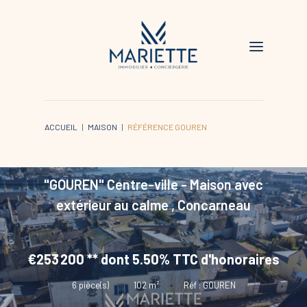
ACCUEIL
MAISON
RÉFÉRENCE GOUREN
"GOUREN" Centre-ville - Maison avec
extérieur au calme
,
Concarneau
€253 200
**
dont 5.50% TTC d'honoraires
6
pièce(s)
•
102
m²
•
Réf : GOUREN