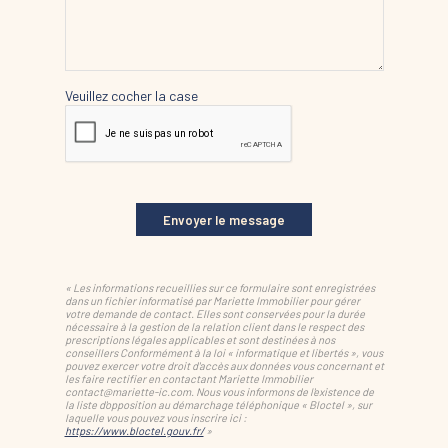
Veuillez cocher la case
Envoyer le message
« Les informations recueillies sur ce formulaire sont enregistrées
dans un fichier informatisé par Mariette Immobilier pour gérer
votre demande de contact. Elles sont conservées pour la durée
nécessaire à la gestion de la relation client dans le respect des
prescriptions légales applicables et sont destinées à nos
conseillers Conformément à la loi « informatique et libertés », vous
pouvez exercer votre droit d'accès aux données vous concernant et
les faire rectifier en contactant Mariette Immobilier
contact@mariette-ic.com. Nous vous informons de l'existence de
la liste d'opposition au démarchage téléphonique « Bloctel », sur
laquelle vous pouvez vous inscrire ici :
https://www.bloctel.gouv.fr/
»