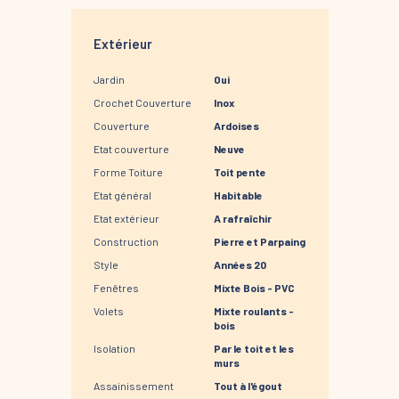
Extérieur
Jardin
Oui
Crochet Couverture
Inox
Couverture
Ardoises
Etat couverture
Neuve
Forme Toiture
Toit pente
Etat général
Habitable
Etat extérieur
A rafraîchir
Construction
Pierre et Parpaing
Style
Années 20
Fenêtres
Mixte Bois - PVC
Volets
Mixte roulants -
bois
Isolation
Par le toit et les
murs
Assainissement
Tout à l'égout