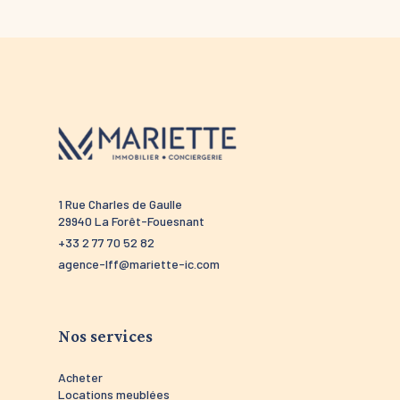
1 Rue Charles de Gaulle
52 route 
29940 La Forêt-Fouesnant
29910 Tré
+33 2 77 70 52 82
+33 2 98 5
agence-lff@mariette-ic.com
agence-tr
Nos services
Acheter
Locations meublées