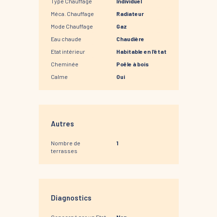
Type Chauffage
Individuel
Méca. Chauffage
Radiateur
Mode Chauffage
Gaz
Eau chaude
Chaudière
Etat intérieur
Habitable en l'état
Cheminée
Poêle à bois
Calme
Oui
Autres
Nombre de
1
terrasses
Diagnostics
Concerné par un Etat
Non