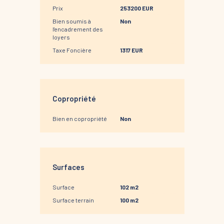
Prix
253200 EUR
Bien soumis à
Non
l'encadrement des
loyers
Taxe Foncière
1317 EUR
Copropriété
Bien en copropriété
Non
Surfaces
Surface
102 m2
Surface terrain
100 m2