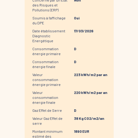
des Risques et
Pollutions (ERP)
Soumis à l'affichage
Oui
du DPE
Date établissement
17/03/2026
Diagnostic
Energétique
Consommation
D
énergie primaire
Consommation
D
énergie finale
Valeur
223 kWh/m2 par an
consommation
énergie primaire
Valeur
220 kWh/m2 par an
consommation
énergie finale
Gaz Effet de Serre
D
Valeur Gaz Effet de
38 Kg CO2/m2/an
serre
Montant minimum
1890 EUR
estimé des