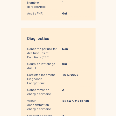
Nombre
1
garages/Box
Accès PMR
Oui
Diagnostics
Concerné par un Etat
Non
des Risques et
Pollutions (ERP)
Soumis à l'affichage
Oui
du DPE
Date établissement
12/12/2025
Diagnostic
Energétique
Consommation
A
énergie primaire
Valeur
44 kWh/m2 par an
consommation
énergie primaire
Gaz Effet de Serre
A