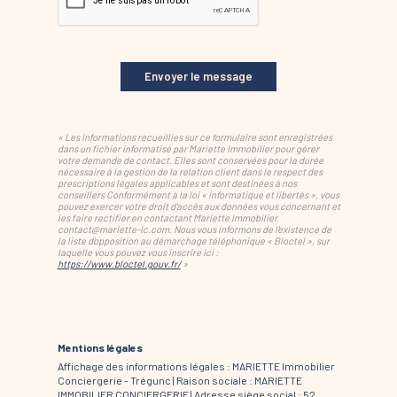
Envoyer le message
« Les informations recueillies sur ce formulaire sont enregistrées
dans un fichier informatisé par Mariette Immobilier pour gérer
votre demande de contact. Elles sont conservées pour la durée
nécessaire à la gestion de la relation client dans le respect des
prescriptions légales applicables et sont destinées à nos
conseillers Conformément à la loi « informatique et libertés », vous
pouvez exercer votre droit d'accès aux données vous concernant et
les faire rectifier en contactant Mariette Immobilier
contact@mariette-ic.com. Nous vous informons de l'existence de
la liste d'opposition au démarchage téléphonique « Bloctel », sur
laquelle vous pouvez vous inscrire ici :
https://www.bloctel.gouv.fr/
»
Mentions légales
Affichage des informations légales : MARIETTE Immobilier
Conciergerie - Trégunc | Raison sociale : MARIETTE
IMMOBILIER CONCIERGERIE | Adresse siège social : 52