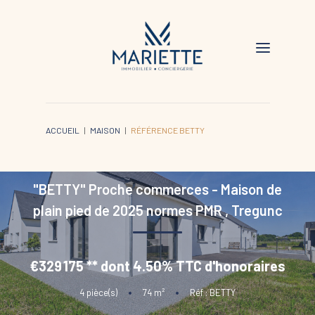
ACCUEIL
MAISON
RÉFÉRENCE BETTY
"BETTY" Proche commerces - Maison de
plain pied de 2025 normes PMR
,
Tregunc
€329 175
**
dont 4.50% TTC d'honoraires
4
pièce(s)
•
74
m²
•
Réf : BETTY