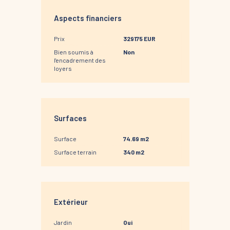
Aspects financiers
Prix
329175 EUR
Bien soumis à
Non
l'encadrement des
loyers
Surfaces
Surface
74.69 m2
Surface terrain
340 m2
Extérieur
Jardin
Oui