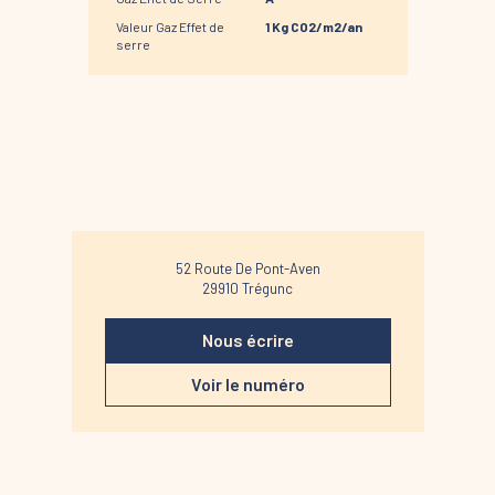
Valeur Gaz Effet de
1 Kg CO2/m2/an
serre
52 Route De Pont-Aven
29910
Trégunc
Nous écrire
Voir le numéro