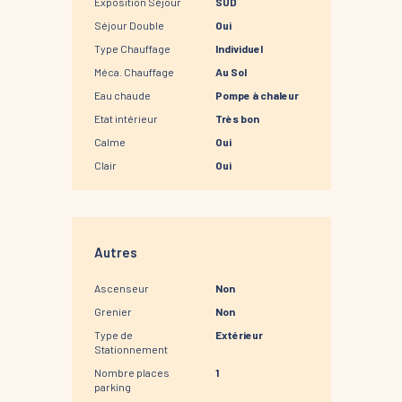
Exposition Séjour
SUD
Séjour Double
Oui
Type Chauffage
Individuel
Méca. Chauffage
Au Sol
Eau chaude
Pompe à chaleur
Etat intérieur
Très bon
Calme
Oui
Clair
Oui
Autres
Ascenseur
Non
Grenier
Non
Type de
Extérieur
Stationnement
Nombre places
1
parking