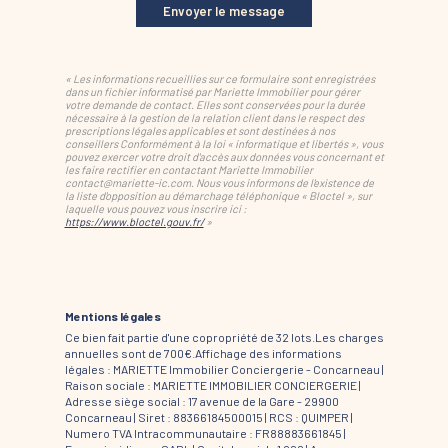
Envoyer le message
« Les informations recueillies sur ce formulaire sont enregistrées
dans un fichier informatisé par Mariette Immobilier pour gérer
votre demande de contact. Elles sont conservées pour la durée
nécessaire à la gestion de la relation client dans le respect des
prescriptions légales applicables et sont destinées à nos
conseillers Conformément à la loi « informatique et libertés », vous
pouvez exercer votre droit d'accès aux données vous concernant et
les faire rectifier en contactant Mariette Immobilier
contact@mariette-ic.com. Nous vous informons de l'existence de
la liste d'opposition au démarchage téléphonique « Bloctel », sur
laquelle vous pouvez vous inscrire ici :
https://www.bloctel.gouv.fr/
»
Mentions légales
Ce bien fait partie d'une copropriété de 32 lots.Les charges
annuelles sont de 700€.
Affichage des informations
légales : MARIETTE Immobilier Conciergerie - Concarneau |
Raison sociale : MARIETTE IMMOBILIER CONCIERGERIE |
Adresse siège social : 17 avenue de la Gare - 29900
Concarneau | Siret : 88366184500015 | RCS : QUIMPER |
Numero TVA Intracommunautaire : FR88883661845 |