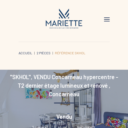
ACCUEIL
2 PIÈCES
RÉFÉRENCE SKHOL
"SKHOL", VENDU Concarneau hypercentre -
T2 dernier étage lumineux et rénové
,
Concarneau
Vendu
2
pièce(s)
•
45
m²
•
Réf : SKHOL