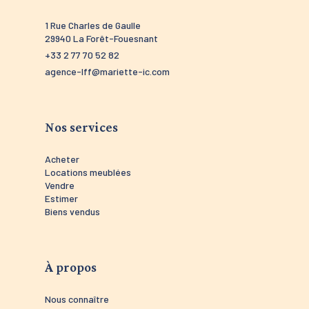
1 Rue Charles de Gaulle
52 route 
29940 La Forêt-Fouesnant
29910 Tré
+33 2 77 70 52 82
+33 2 98 5
agence-lff@mariette-ic.com
agence-tr
Nos services
Acheter
Locations meublées
Vendre
Estimer
Biens vendus
À propos
Nous connaître