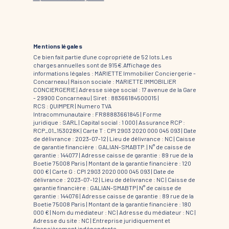
Mentions légales
Ce bien fait partie d'une copropriété de 52 lots.Les
charges annuelles sont de 915€.
Affichage des
informations légales : MARIETTE Immobilier Conciergerie -
Concarneau | Raison sociale : MARIETTE IMMOBILIER
CONCIERGERIE | Adresse siège social : 17 avenue de la Gare
- 29900 Concarneau | Siret : 88366184500015 |
RCS : QUIMPER | Numero TVA
Intracommunautaire : FR88883661845 | Forme
juridique : SARL | Capital social : 1 000 | Assurance RCP :
RCP_01_153028K |
Carte T : CPI 2903 2020 000 045 093 | Date
de délivrance : 2023-07-12 | Lieu de délivrance : NC | Caisse
de garantie financière : GALIAN-SMABTP. | N° de caisse de
garantie : 144077 | Adresse caisse de garantie : 89 rue de la
Boetie 75008 Paris | Montant de la garantie financière : 120
000 € | Carte G : CPI 2903 2020 000 045 093 | Date de
délivrance : 2023-07-12 | Lieu de délivrance : NC | Caisse de
garantie financière : GALIAN-SMABTP | N° de caisse de
garantie : 144076 | Adresse caisse de garantie : 89 rue de la
Boetie 75008 Paris | Montant de la garantie financière : 180
000 € | Nom du médiateur : NC | Adresse du médiateur : NC |
Adresse du site : NC |
Entreprise juridiquement et
financièrement indépendante