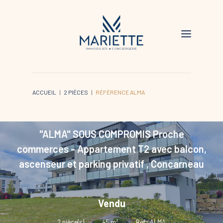
ACCUEIL
2 PIÈCES
RÉFÉRENCE ALMA
"ALMA" SOUS COMPROMIS Proche
commerces - Appartement T2 avec balcon,
ascenseur et parking privatif
,
Concarneau
Vendu
2
pièce(s)
•
45
m²
•
Réf : ALMA