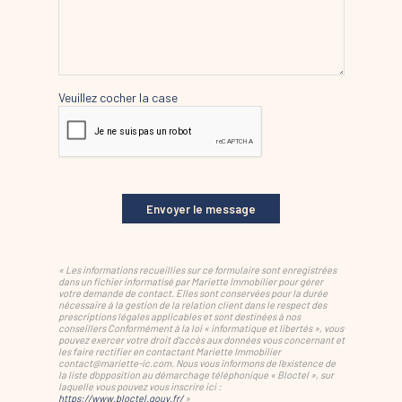
Veuillez cocher la case
Envoyer le message
« Les informations recueillies sur ce formulaire sont enregistrées
dans un fichier informatisé par Mariette Immobilier pour gérer
votre demande de contact. Elles sont conservées pour la durée
nécessaire à la gestion de la relation client dans le respect des
prescriptions légales applicables et sont destinées à nos
conseillers Conformément à la loi « informatique et libertés », vous
pouvez exercer votre droit d'accès aux données vous concernant et
les faire rectifier en contactant Mariette Immobilier
contact@mariette-ic.com. Nous vous informons de l'existence de
la liste d'opposition au démarchage téléphonique « Bloctel », sur
laquelle vous pouvez vous inscrire ici :
https://www.bloctel.gouv.fr/
»