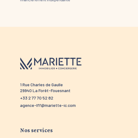
1 Rue Charles de Gaulle
52 route 
29940 La Forêt-Fouesnant
29910 Tré
+33 2 77 70 52 82
+33 2 98 5
agence-lff@mariette-ic.com
agence-tr
Nos services