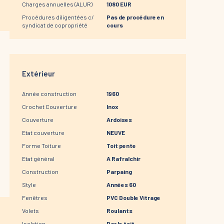
Charges annuelles (ALUR)
1080 EUR
Procédures diligentées c/
Pas de procédure en
syndicat de copropriété
cours
Extérieur
Année construction
1960
Crochet Couverture
Inox
Couverture
Ardoises
Etat couverture
NEUVE
Forme Toiture
Toit pente
Etat général
A Rafraîchir
Construction
Parpaing
Style
Années 60
Fenêtres
PVC Double Vitrage
Volets
Roulants
Isolation
Par le toit