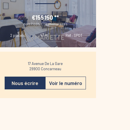
€155 150
**
dont 7.00% TTC d'honoraires
43
m²
2
pièce(s)
Réf :
SPOT
17 Avenue De La Gare
29900
Concarneau
Nous écrire
Voir le numéro