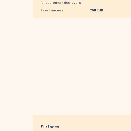
l'encadrement des loyers
Taxe Foncière
750 EUR
Surfaces