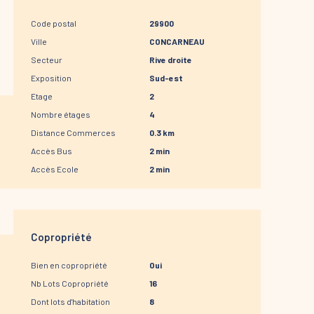
Code postal
29900
Ville
CONCARNEAU
Secteur
Rive droite
Exposition
Sud-est
Etage
2
Nombre étages
4
Distance Commerces
0.3 km
Accès Bus
2 min
Accès Ecole
2 min
Copropriété
Bien en copropriété
Oui
Nb Lots Copropriété
16
Dont lots d'habitation
8