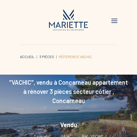
ACCUEIL
3 PIÈCES
RÉFÉRENCE VACHIC
"VACHIC", vendu à Concarneau appartement
à rénover 3 pièces secteur côtier
,
Concarneau
Vendu
3
pièce(s)
•
68
m²
•
Réf : VACHIC