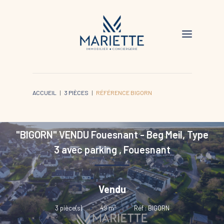
ACCUEIL
3 PIÈCES
RÉFÉRENCE BIGORN
"BIGORN" VENDU Fouesnant - Beg Meil, Type
3 avec parking
,
Fouesnant
Vendu
3
pièce(s)
•
49
m²
•
Réf : BIGORN