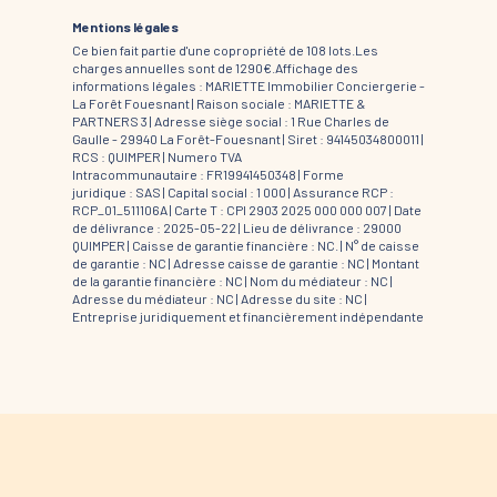
Mentions légales
Ce bien fait partie d'une copropriété de 108 lots.Les
charges annuelles sont de 1290€.
Affichage des
informations légales : MARIETTE Immobilier Conciergerie -
La Forêt Fouesnant | Raison sociale : MARIETTE &
PARTNERS 3 | Adresse siège social : 1 Rue Charles de
Gaulle - 29940 La Forêt-Fouesnant | Siret : 94145034800011 |
RCS : QUIMPER | Numero TVA
Intracommunautaire : FR19941450348 | Forme
juridique : SAS | Capital social : 1 000 | Assurance RCP :
RCP_01_511106A |
Carte T : CPI 2903 2025 000 000 007 | Date
de délivrance : 2025-05-22 | Lieu de délivrance : 29000
QUIMPER | Caisse de garantie financière : NC. | N° de caisse
de garantie : NC | Adresse caisse de garantie : NC | Montant
de la garantie financière : NC | Nom du médiateur : NC |
Adresse du médiateur : NC | Adresse du site : NC |
Entreprise juridiquement et financièrement indépendante