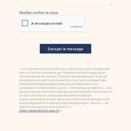
Veuillez cocher la case
Envoyer le message
« Les informations recueillies sur ce formulaire sont enregistrées
dans un fichier informatisé par Mariette Immobilier pour gérer
votre demande de contact. Elles sont conservées pour la durée
nécessaire à la gestion de la relation client dans le respect des
prescriptions légales applicables et sont destinées à nos
conseillers Conformément à la loi « informatique et libertés », vous
pouvez exercer votre droit d'accès aux données vous concernant et
les faire rectifier en contactant Mariette Immobilier
contact@mariette-ic.com. Nous vous informons de l'existence de
la liste d'opposition au démarchage téléphonique « Bloctel », sur
laquelle vous pouvez vous inscrire ici :
https://www.bloctel.gouv.fr/
»