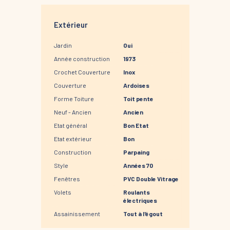
Extérieur
Jardin
Oui
Année construction
1973
Crochet Couverture
Inox
Couverture
Ardoises
Forme Toiture
Toit pente
Neuf - Ancien
Ancien
Etat général
Bon Etat
Etat extérieur
Bon
Construction
Parpaing
Style
Années 70
Fenêtres
PVC Double Vitrage
Volets
Roulants
électriques
Assainissement
Tout à l'égout