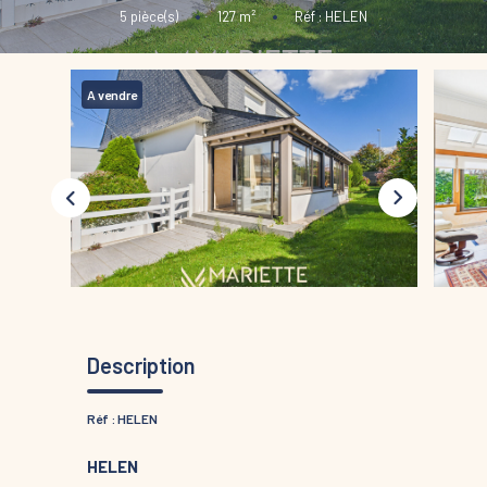
5
pièce(s)
•
127
m²
•
Réf : HELEN
A vendre
Description
Réf : HELEN
HELEN