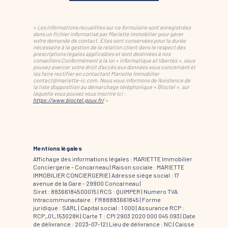
« Les informations recueillies sur ce formulaire sont enregistrées
dans un fichier informatisé par Mariette Immobilier pour gérer
votre demande de contact. Elles sont conservées pour la durée
nécessaire à la gestion de la relation client dans le respect des
prescriptions légales applicables et sont destinées à nos
conseillers Conformément à la loi « informatique et libertés », vous
pouvez exercer votre droit d'accès aux données vous concernant et
les faire rectifier en contactant Mariette Immobilier
contact@mariette-ic.com. Nous vous informons de l'existence de
la liste d'opposition au démarchage téléphonique « Bloctel », sur
laquelle vous pouvez vous inscrire ici :
https://www.bloctel.gouv.fr/
»
Mentions légales
Affichage des informations légales : MARIETTE Immobilier
Conciergerie - Concarneau | Raison sociale : MARIETTE
IMMOBILIER CONCIERGERIE | Adresse siège social : 17
avenue de la Gare - 29900 Concarneau |
Siret : 88366184500015 | RCS : QUIMPER | Numero TVA
Intracommunautaire : FR88883661845 | Forme
juridique : SARL | Capital social : 1 000 | Assurance RCP :
RCP_01_153028K |
Carte T : CPI 2903 2020 000 045 093 | Date
de délivrance : 2023-07-12 | Lieu de délivrance : NC | Caisse