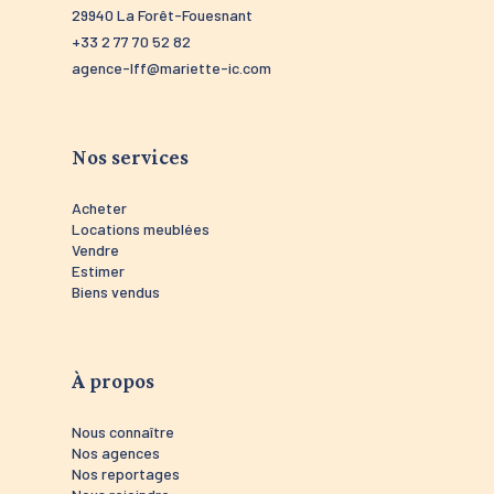
29940 La Forêt-Fouesnant
29910 Tré
+33 2 77 70 52 82
+33 2 98 5
agence-lff@mariette-ic.com
agence-tr
Nos services
Acheter
Locations meublées
Vendre
Estimer
Biens vendus
À propos
Nous connaître
Nos agences
Nos reportages