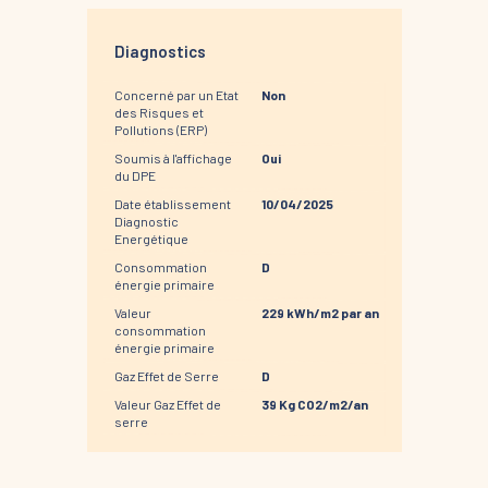
Diagnostics
Concerné par un Etat
Non
des Risques et
Pollutions (ERP)
Soumis à l'affichage
Oui
du DPE
Date établissement
10/04/2025
Diagnostic
Energétique
Consommation
D
énergie primaire
Valeur
229 kWh/m2 par an
consommation
énergie primaire
Gaz Effet de Serre
D
Valeur Gaz Effet de
39 Kg CO2/m2/an
serre