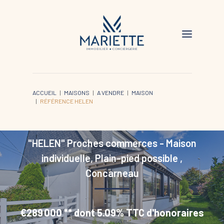
ACCUEIL
MAISONS
A VENDRE
MAISON
RÉFÉRENCE HELEN
"HELEN" Proches commerces - Maison
individuelle, Plain-pied possible
,
Concarneau
€289 000
**
dont 5.09% TTC d'honoraires