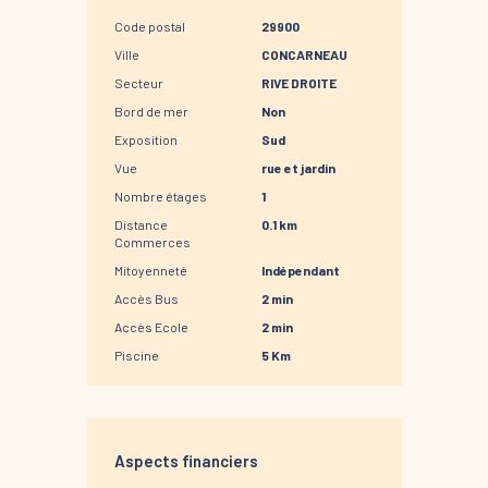
Code postal
29900
Ville
CONCARNEAU
Secteur
RIVE DROITE
Bord de mer
Non
Exposition
Sud
Vue
rue et jardin
Nombre étages
1
Distance
0.1 km
Commerces
Mitoyenneté
Indépendant
Accès Bus
2 min
Accès Ecole
2 min
Piscine
5 Km
Aspects financiers