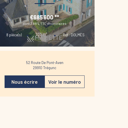
€685 600
**
dont 3.88% TTC d'honoraires
233
m²
8
pièce(s)
Réf :
DOLMÈS
52 Route De Pont-Aven
29910
Trégunc
Nous écrire
Voir le numéro