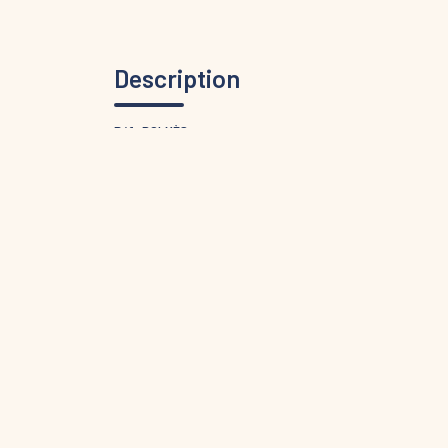
Description
Réf : DOLMÈS
DOLMÈS
Est cet ensemble immobilier rare en plein coeur du
très difficiles à retrouver dans ce secteur central.
rénover et dépendances, l'ensemble offre un véritabl
d'investissement.