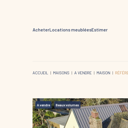
Acheter
Locations meublées
Estimer
ACCUEIL
MAISONS
A VENDRE
MAISON
RÉFÉR
A vendre
Beaux volumes