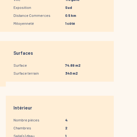
Exposition
Sud
Distance Commerces
0.5 km
Mitoyenneté
1 côté
Surfaces
Surface
74.69 m2
Surface terrain
340 m2
Intérieur
Nombre pièces
4
Chambres
2
Salle(s) d'eau
1