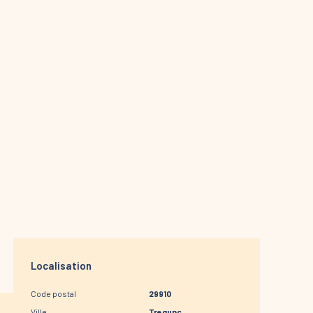
Localisation
Code postal
29910
Ville
Tregunc