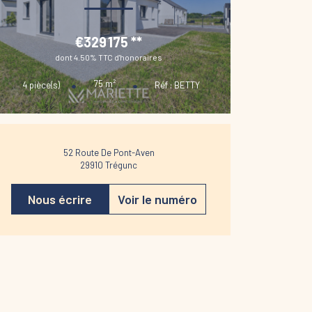
€329 175
**
dont 4.50% TTC d'honoraires
75
m²
4
pièce(s)
Réf :
BETTY
52 Route De Pont-Aven
29910
Trégunc
Nous écrire
Voir le numéro