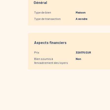
Général
Type de bien
Maison
Type de transaction
A vendre
Aspects financiers
Prix
329175 EUR
Bien soumis à
Non
l'encadrement des loyers