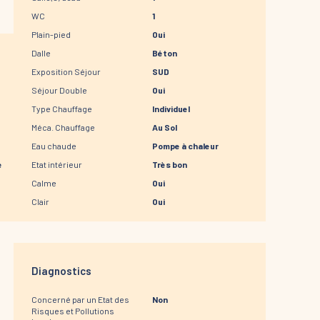
WC
1
Plain-pied
Oui
Dalle
Béton
Exposition Séjour
SUD
Séjour Double
Oui
Type Chauffage
Individuel
Méca. Chauffage
Au Sol
Eau chaude
Pompe à chaleur
e
Etat intérieur
Très bon
Calme
Oui
Clair
Oui
Diagnostics
Concerné par un Etat des
Non
Risques et Pollutions