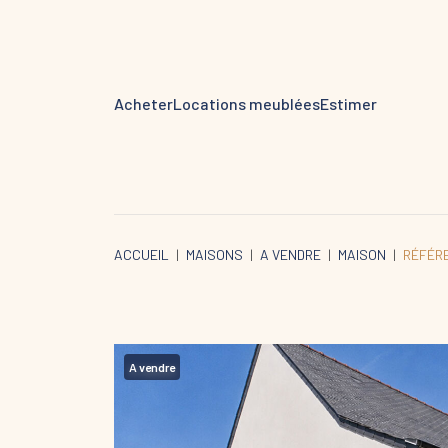
Acheter
Locations meublées
Estimer
ACCUEIL
MAISONS
A VENDRE
MAISON
RÉFÉR
A vendre