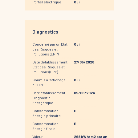
Portail électrique
Oui
Diagnostics
Concerné par un Etat
Oui
des Risques et
Pollutions (ERP)
Date d'établissement
27/05/2026
Etat des Risques et
Pollutions(ERP)
Soumis à l'affichage
Oui
du DPE
Date établissement
05/06/2026
Diagnostic
Energétique
Consommation
E
énergie primaire
Consommation
E
énergie finale
Valeur
268 kWh/m2 par an