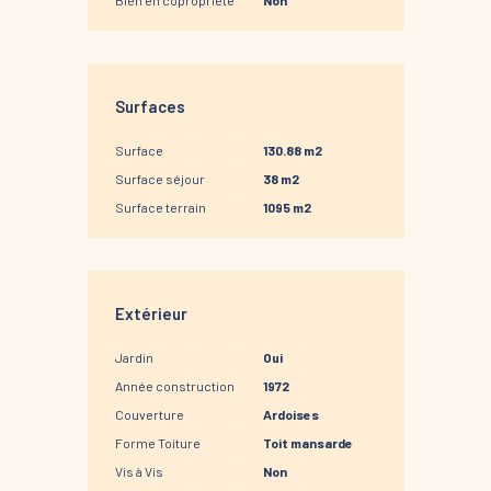
Bien en copropriété
Non
Surfaces
Surface
130.88 m2
Surface séjour
38 m2
Surface terrain
1095 m2
Extérieur
Jardin
Oui
Année construction
1972
Couverture
Ardoises
Forme Toiture
Toit mansarde
Vis à Vis
Non