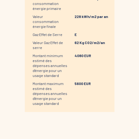
consommation
énergie primaire
Valeur
228 kWh/m2 par an
consommation
énergie finale
Gaz Effet de Serre
E
Valeur Gaz Effet de
62 Kg CO2/m2/an
serre
Montant minimum
4080 EUR
estimé des
dépenses annuelles
d'énergie pour un
usage standard
Montant maximum
5600 EUR
estimé des
dépenses annuelles
d'énergie pour un
usage standard