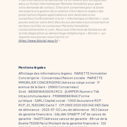
dans un fichier informatisé par Mariette Immobilier pour gérer
votre demande de contact. Elles sont conservées pour la durée
nécessaire à la gestion de la relation client dans le respect des
prescriptions légales applicables et sont destinées à nos
conseillers Conformément à la loi « informatique et libertés », vous
pouvez exercer votre droit d'accès aux données vous concernant et
les faire rectifier en contactant Mariette Immobilier
contact@mariette-ic.com. Nous vous informons de l'existence de
la liste d'opposition au démarchage téléphonique « Bloctel », sur
laquelle vous pouvez vous inscrire ici :
https://www.bloctel.gouv.fr/
»
Mentions légales
Affichage des informations légales : MARIETTE Immobilier
Conciergerie - Concarneau | Raison sociale : MARIETTE
IMMOBILIER CONCIERGERIE | Adresse siège social : 17
avenue de la Gare - 29900 Concarneau |
Siret : 88366184500015 | RCS : QUIMPER | Numero TVA
Intracommunautaire : FR88883661845 | Forme
juridique : SARL | Capital social : 1 000 | Assurance RCP :
RCP_01_153028K |
Carte T : CPI 2903 2020 000 045 093 | Date
de délivrance : 2023-07-12 | Lieu de délivrance : NC | Caisse
de garantie financière : GALIAN-SMABTP. | N° de caisse de
garantie : 144077 | Adresse caisse de garantie : 89 rue de la
Boetie 75008 Paris | Montant de la garantie financière : 120