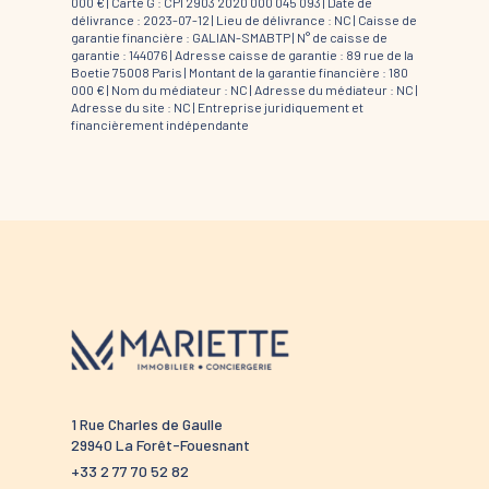
000 € | Carte G : CPI 2903 2020 000 045 093 | Date de
délivrance : 2023-07-12 | Lieu de délivrance : NC | Caisse de
garantie financière : GALIAN-SMABTP | N° de caisse de
garantie : 144076 | Adresse caisse de garantie : 89 rue de la
Boetie 75008 Paris | Montant de la garantie financière : 180
000 € | Nom du médiateur : NC | Adresse du médiateur : NC |
Adresse du site : NC |
Entreprise juridiquement et
financièrement indépendante
1 Rue Charles de Gaulle
52 route 
29940 La Forêt-Fouesnant
29910 Tré
+33 2 77 70 52 82
+33 2 98 5