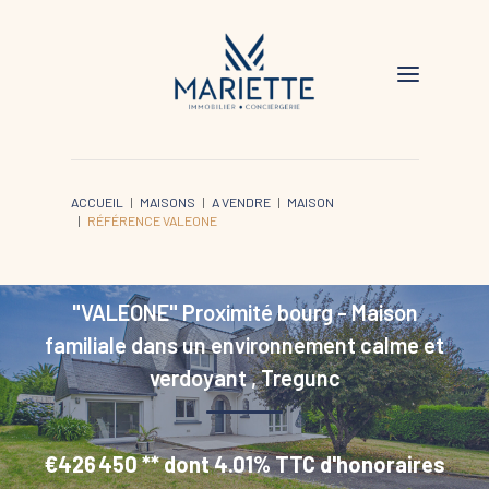
ACCUEIL
MAISONS
A VENDRE
MAISON
RÉFÉRENCE VALEONE
"VALEONE" Proximité bourg - Maison
familiale dans un environnement calme et
verdoyant
,
Tregunc
€426 450
**
dont 4.01% TTC d'honoraires