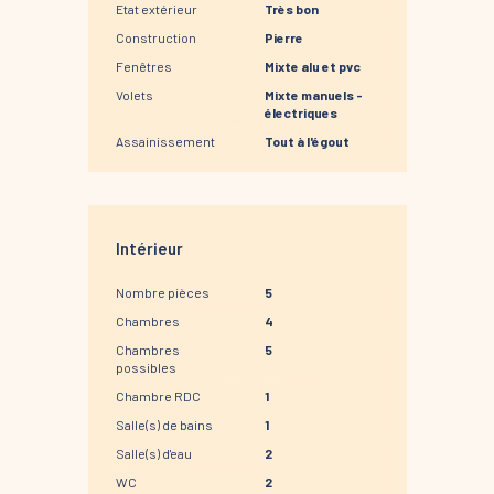
Etat extérieur
Très bon
Construction
Pierre
Fenêtres
Mixte alu et pvc
Volets
Mixte manuels -
électriques
Assainissement
Tout à l'égout
Intérieur
Nombre pièces
5
Chambres
4
Chambres
5
possibles
Chambre RDC
1
Salle(s) de bains
1
Salle(s) d'eau
2
WC
2