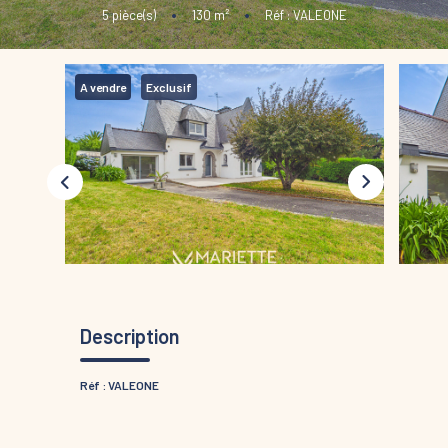
5
pièce(s)
•
130
m²
•
Réf : VALEONE
A vendre
Exclusif
Description
Réf : VALEONE