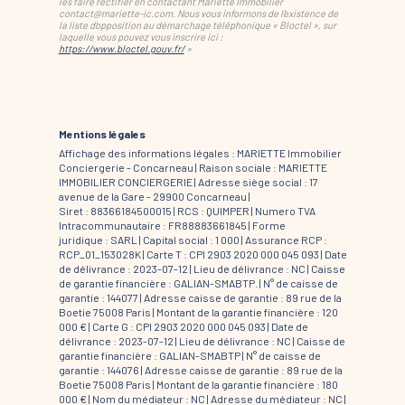
les faire rectifier en contactant Mariette Immobilier
contact@mariette-ic.com. Nous vous informons de l'existence de
la liste d'opposition au démarchage téléphonique « Bloctel », sur
laquelle vous pouvez vous inscrire ici :
https://www.bloctel.gouv.fr/
»
Mentions légales
Affichage des informations légales : MARIETTE Immobilier
Conciergerie - Concarneau | Raison sociale : MARIETTE
IMMOBILIER CONCIERGERIE | Adresse siège social : 17
avenue de la Gare - 29900 Concarneau |
Siret : 88366184500015 | RCS : QUIMPER | Numero TVA
Intracommunautaire : FR88883661845 | Forme
juridique : SARL | Capital social : 1 000 | Assurance RCP :
RCP_01_153028K |
Carte T : CPI 2903 2020 000 045 093 | Date
de délivrance : 2023-07-12 | Lieu de délivrance : NC | Caisse
de garantie financière : GALIAN-SMABTP. | N° de caisse de
garantie : 144077 | Adresse caisse de garantie : 89 rue de la
Boetie 75008 Paris | Montant de la garantie financière : 120
000 € | Carte G : CPI 2903 2020 000 045 093 | Date de
délivrance : 2023-07-12 | Lieu de délivrance : NC | Caisse de
garantie financière : GALIAN-SMABTP | N° de caisse de
garantie : 144076 | Adresse caisse de garantie : 89 rue de la
Boetie 75008 Paris | Montant de la garantie financière : 180
000 € | Nom du médiateur : NC | Adresse du médiateur : NC |