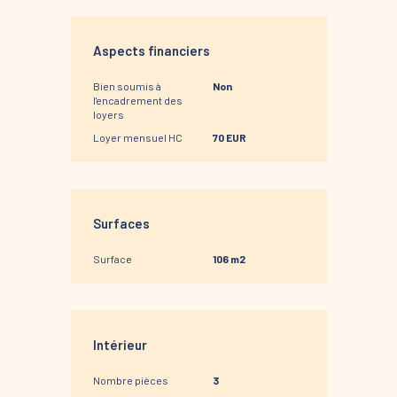
Aspects financiers
Bien soumis à
Non
l'encadrement des
loyers
Loyer mensuel HC
70 EUR
Surfaces
Surface
106 m2
Intérieur
Nombre pièces
3