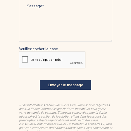
Veuillez cocher la case
Envoyer le message
« Les informations recueillies sur ce formulaire sont enregistrées
dans un fichier informatisé par Mariette Immobilier pour gérer
votre demande de contact. Elles sont conservées pour la durée
nécessaire à la gestion de la relation client dans le respect des
prescriptions légales applicables et sont destinées à nos
conseillers Conformément à la loi « informatique et libertés », vous
pouvez exercer votre droit d'accès aux données vous concernant et