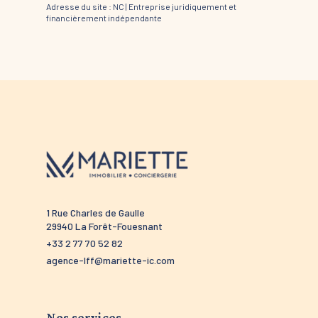
Adresse du site : NC |
Entreprise juridiquement et
financièrement indépendante
1 Rue Charles de Gaulle
52 route 
29940 La Forêt-Fouesnant
29910 Tré
+33 2 77 70 52 82
+33 2 98 5
agence-lff@mariette-ic.com
agence-tr
Nos services