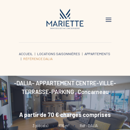
ACCUEIL
LOCATIONS SAISONNIÈRES
APPARTEMENTS
RÉFÉRENCE DALIA
-DALIA- APPARTEMENT CENTRE-VILLE-
TERRASSE-PARKING
,
Concarneau
A partir de 70 € charges comprises
3
pièce(s)
•
106
m²
•
Réf : DALIA