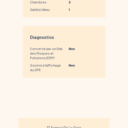
Chambres
2
Salle(s) d'eau
1
Diagnostics
Concerné par un Etat
Non
des Risques et
Pollutions (ERP)
Soumis à l'affichage
Non
du DPE
17 Avenue De La Gare