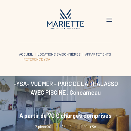
ACCUEIL
LOCATIONS SAISONNIÈRES
APPARTEMENTS
RÉFÉRENCE YSA
-YSA- VUE MER - PARC DE LA THALASSO
AVEC PISCINE
,
Concarneau
A partir de 70 € charges comprises
2
pièce(s)
•
43
m²
•
Réf : YSA