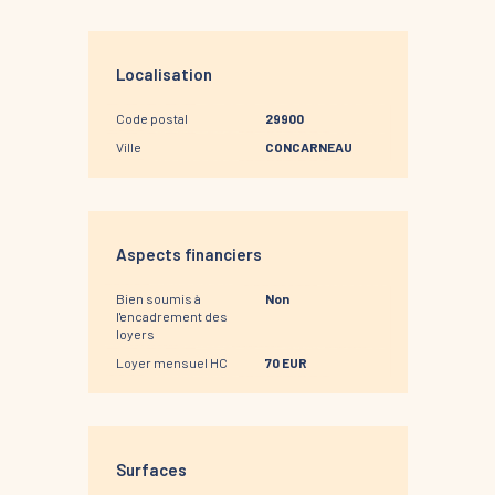
Localisation
Code postal
29900
Ville
CONCARNEAU
Aspects financiers
Bien soumis à
Non
l'encadrement des
loyers
Loyer mensuel HC
70 EUR
Surfaces