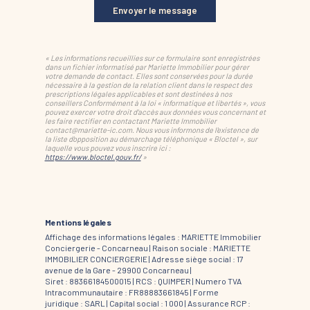
Envoyer le message
« Les informations recueillies sur ce formulaire sont enregistrées
dans un fichier informatisé par Mariette Immobilier pour gérer
votre demande de contact. Elles sont conservées pour la durée
nécessaire à la gestion de la relation client dans le respect des
prescriptions légales applicables et sont destinées à nos
conseillers Conformément à la loi « informatique et libertés », vous
pouvez exercer votre droit d'accès aux données vous concernant et
les faire rectifier en contactant Mariette Immobilier
contact@mariette-ic.com. Nous vous informons de l'existence de
la liste d'opposition au démarchage téléphonique « Bloctel », sur
laquelle vous pouvez vous inscrire ici :
https://www.bloctel.gouv.fr/
»
Mentions légales
Affichage des informations légales : MARIETTE Immobilier
Conciergerie - Concarneau | Raison sociale : MARIETTE
IMMOBILIER CONCIERGERIE | Adresse siège social : 17
avenue de la Gare - 29900 Concarneau |
Siret : 88366184500015 | RCS : QUIMPER | Numero TVA
Intracommunautaire : FR88883661845 | Forme
juridique : SARL | Capital social : 1 000 | Assurance RCP :