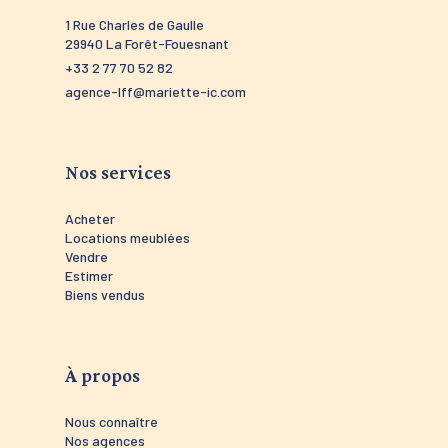
arles de Gaulle
52 route de Pont-Aven
a Forêt-Fouesnant
29910 Trégunc
 70 52 82
+33 2 98 55 60 58
lff@mariette-ic.com
agence-tregunc@mariette-i
Nos services
Acheter
Locations meublées
Vendre
Estimer
Biens vendus
À propos
Nous connaître
Nos agences