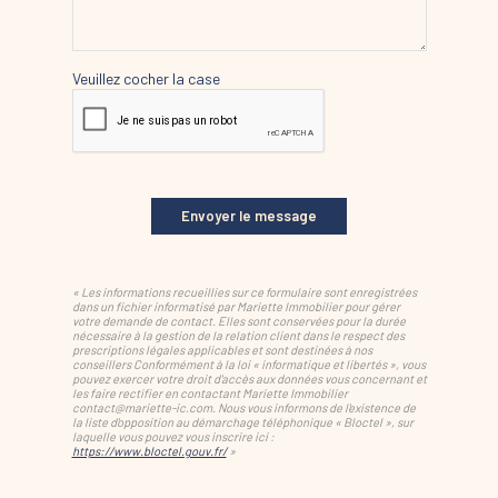
Veuillez cocher la case
Envoyer le message
« Les informations recueillies sur ce formulaire sont enregistrées
dans un fichier informatisé par Mariette Immobilier pour gérer
votre demande de contact. Elles sont conservées pour la durée
nécessaire à la gestion de la relation client dans le respect des
prescriptions légales applicables et sont destinées à nos
conseillers Conformément à la loi « informatique et libertés », vous
pouvez exercer votre droit d'accès aux données vous concernant et
les faire rectifier en contactant Mariette Immobilier
contact@mariette-ic.com. Nous vous informons de l'existence de
la liste d'opposition au démarchage téléphonique « Bloctel », sur
laquelle vous pouvez vous inscrire ici :
https://www.bloctel.gouv.fr/
»