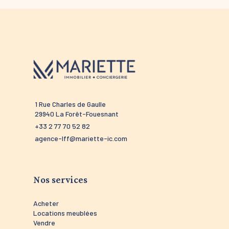
1 Rue Charles de Gaulle
52 route 
29940 La Forêt-Fouesnant
29910 Tré
+33 2 77 70 52 82
+33 2 98 5
agence-lff@mariette-ic.com
agence-tr
Nos services
Acheter
Locations meublées
Vendre