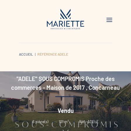
ACCUEIL
RÉFÉRENCE ADELE
"ADELE" SOUS COMPROMIS Proche des
commerces - Maison de 2017
,
Concarneau
Vendu
6
pièce(s)
•
101
m²
•
Réf : ADELE