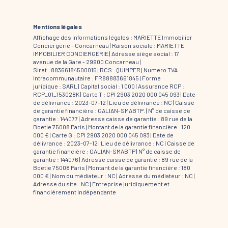
Mentions légales
Affichage des informations légales : MARIETTE Immobilier
Conciergerie - Concarneau | Raison sociale : MARIETTE
IMMOBILIER CONCIERGERIE | Adresse siège social : 17
avenue de la Gare - 29900 Concarneau |
Siret : 88366184500015 | RCS : QUIMPER | Numero TVA
Intracommunautaire : FR88883661845 | Forme
juridique : SARL | Capital social : 1 000 | Assurance RCP :
RCP_01_153028K |
Carte T : CPI 2903 2020 000 045 093 | Date
de délivrance : 2023-07-12 | Lieu de délivrance : NC | Caisse
de garantie financière : GALIAN-SMABTP. | N° de caisse de
garantie : 144077 | Adresse caisse de garantie : 89 rue de la
Boetie 75008 Paris | Montant de la garantie financière : 120
000 € | Carte G : CPI 2903 2020 000 045 093 | Date de
délivrance : 2023-07-12 | Lieu de délivrance : NC | Caisse de
garantie financière : GALIAN-SMABTP | N° de caisse de
garantie : 144076 | Adresse caisse de garantie : 89 rue de la
Boetie 75008 Paris | Montant de la garantie financière : 180
000 € | Nom du médiateur : NC | Adresse du médiateur : NC |
Adresse du site : NC |
Entreprise juridiquement et
financièrement indépendante