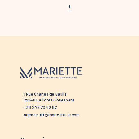
1
1 Rue Charles de Gaulle
52 route 
29940 La Forêt-Fouesnant
29910 Tré
+33 2 77 70 52 82
+33 2 98 
agence-lff@mariette-ic.com
agence-t