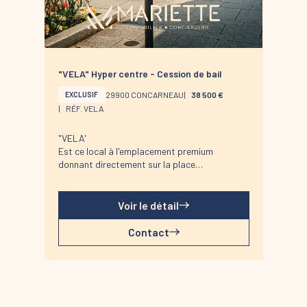
"VELA" Hyper centre - Cession de bail
29900 CONCARNEAU
38 500 €
EXCLUSIF
RÉF. VELA
"VELA'
Est ce local à l'emplacement premium
donnant directement sur la place
commerçante de Concarneau. En plein coeur
du centre-ville, dans une rue animée et très
fréquentée, il bénéficie d'une visibilité
Voir le détail
optimale et d'un emplacement n°1.
Son positionnement stratégique, à deux pas
Contact
des Halles et du coeur commerçant, lui assure
un fort passage et un réel potentiel pour
développer toute activité.
Une exclusivité Mariette Immobilier
Concarneau.