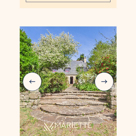
authenticité.
de prévention et de sauvetage en mer.
Édifiée avec des matériaux de qualité, la
propriété se complète d'une agréable
terrasse avec piscine ainsi que d'une
dépendance, idéale pour recevoir famille et
amis, loger ses proches ou encore envisager
un revenu locatif.
La distribution :
Maison principale d'environ 215m² comprenant
:
Au RDC : Entrée, WC, cuisine, salle d'eau,
salon-séjour, salle à manger, salon,
buanderie, dégagement, placards. Sas avec
dégagement, cellier, chambre, salle d'eau
avec WC.
A l'étage : Mezzanine, chambre avec salle
d'eau et rangements. Dégagement, salle de
bains, trois chambres, WC.
Dépendance d'environ 27m² comprenant deux
pièces et salle d'eau.
Annexes : Piscine, garage, chaufferie,
cabanon.
Ce que l'on aime :
L'emplacement central, les volumes, le