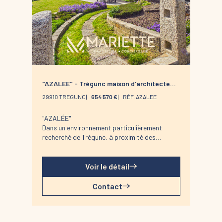
"AZALEE" - Trégunc maison d'architecte
proche centre.
29910 TREGUNC
654 570 €
RÉF. AZALEE
"AZALÉE"
Dans un environnement particulièrement
recherché de Trégunc, à proximité des
commodités, des espaces naturels et du
littoral, AZALÉE dévoile un cadre de vie
privilégié où confort, sérénité et qualité de
Voir le détail
construction se conjuguent avec élégance.
Implantée au coeur d'un terrain clos et
Contact
soigneusement paysager d'environ 1 300 m²,
cette propriété d'architecte séduit par son
architecture intemporelle, ses volumes
harmonieux et la qualité de ses