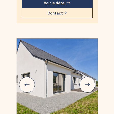
rare, calme et sans vis-à-vis, où la nature
Voir le détail
s'invite à chaque ouverture.
Cette demeure familiale séduit par ses
Contact
volumes généreux et son architecture sobre
et élégante. Conçue pour le confort, elle
dispose d'un ascenseur, d'un vaste sous-sol
et d'une dépendance.
La distribution :
Maison de standing comprenant :
Au RDC : Entrée, salon-séjour de 58m², cuisine
indépendante d'environ 20 m², chambre, salle
d'eau, WC.
À l'étage : Mezzanine, quatre chambres, salle
de bains, WC.
Annexes : Ascenseur, sous-sol complet de 110
m², abri de jardin.
Ce que l'on aime :
Le parc traversé par un ruisseau, l'absence
totale de vis-à-vis, les volumes, l'ascenseur,
le calme, la proximité immédiate des plages,
les prestations de qualité.
Points d'intérêts :
À 2 km des plages
À 6 min des commerces