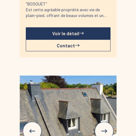
"BOSQUET"
Est cette agréable propriété avec vie de
plain-pied, offrant de beaux volumes et un
fort potentiel pour accueillir une famille. Son
jardin spacieux et arboré ainsi que son sous-
sol aux nombreux espaces de rangement
Voir le détail
apportent un vrai confort au quotidien. Située
à proximité direct (500 mètres) des
Contact
commerces, des écoles et à quelques minutes
du littoral, elle bénéficie d'un emplacement
recherché. La maison nécessitera quelques
travaux de rénovation pour révéler tout son
potentiel.
La distribution :
Maison élevée sur sous-sol total qui
comprend un garage avec porte motorisée,
une vaste cave, une chaufferie ainsi qu'un
atelier.
Le rez-de-chaussée propose une véranda, une
entrée avec dégagement, un grand
salon/séjour lumineux avec cheminée, une
cuisine aménagée et équipée, deux chambres,
une salle de douche et un WC indépendant.