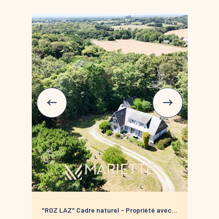
aménagements. Les terrasses, les massifs
fleuris, les essences ornementales et les
perspectives verdoyantes composent un
environnement particulièrement agréable à
vivre au fil des saisons.
Baignée de lumière grâce à ses nombreuses
ouvertures sur le jardin, la maison offre une
atmosphère chaleureuse et accueillante,
pensée pour une vie familiale confortable. Son
entretien irréprochable et ses prestations de
qualité témoignent du soin constant apporté
à la propriété depuis sa construction.
À l'extérieur, chaque espace a été imaginé
pour profiter pleinement de cet
environnement préservé. Le terrain,
entièrement clos, dispose également d'un
potentiel piscinable et d'annexes
appréciables pour répondre aux besoins du
quotidien.
Une adresse discrète et recherchée, à moins
de quatre kilomètres du littoral, pour celles et
ceux qui souhaitent conjuguer nature, confort
"ROZ LAZ" Cadre naturel - Propriété avec
et proximité des services.
forêt privative