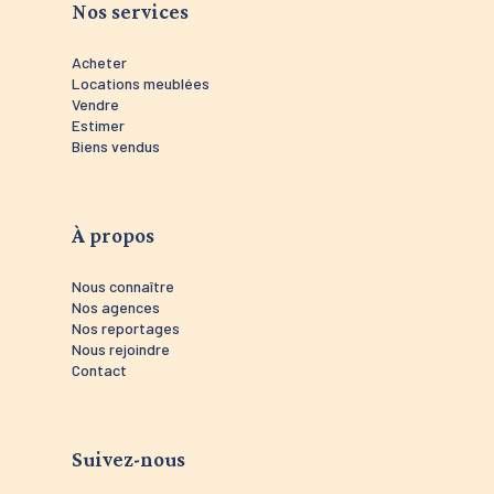
Nos services
Plus d'informations sur notre site
www.mariette-immobilier-conciergerie.com et
sur les réseaux sociaux.
Acheter
Depuis plus de 3 ans et à chaque transaction
Locations meublées
réalisée, Mariette Immobilier Conciergerie
Vendre
soutient la SNSM de Trévignon - Concarneau
Estimer
en leur reversant 1 % de chaque commission
Biens vendus
d'agence, afin de contribuer à leurs actions
de prévention et de sauvetage en mer.
À propos
Nous connaître
Nos agences
Nos reportages
Nous rejoindre
Contact
Suivez-nous